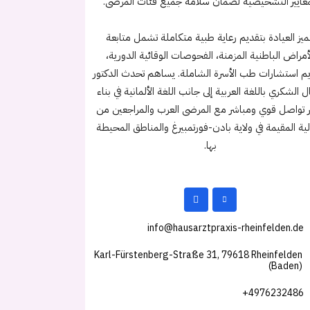
معايير التشخيصية لضمان سلامة جميع فئات المرضى.
ميز العيادة بتقديم رعاية طبية متكاملة تشمل متابعة
أمراض الباطنية المزمنة، الفحوصات الوقائية الدورية،
م استشارات طب الأسرة الشاملة. يساهم تحدث الدكتور
 الشكري باللغة العربية إلى جانب اللغة الألمانية في بناء
تواصل قوي ومباشر مع المرضى العرب والمراجعين من
لية المقيمة في ولاية بادن-فورتمبيرغ والمناطق المحيطة
بها.
info@hausarztpraxis-rheinfelden.de
Karl-Fürstenberg-Straße 31, 79618 Rheinfelden
(Baden)
+4976232486