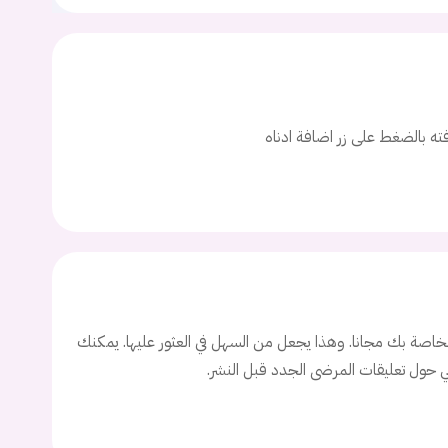
ت
اسم المستخدم
افته بالضغط على زر اضافة ادناه
ة السر؟
تسجيل الدخول
Don't have an account?
سجل
اصة بك مجانا. وهذا يجعل من السهل في العثور عليها. يمكنك
ني حول تعليقات المرضى الجدد قبل النشر.
Continue with
Facebook
Continue with
Google