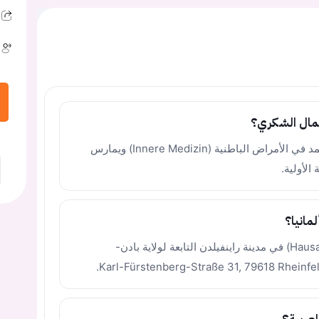
مال الشكري؟
الدكتور جمال الشكري هو طبيب أخصائي معتمد في الأمراض الباطنية (Innere Medizin) ويمارس
لأولية.
مانيا؟
تقع عيادته الخاصة (Hausarztpraxis Rheinfelden) في مدينة راينفيلدن التابعة لولاية بادن-