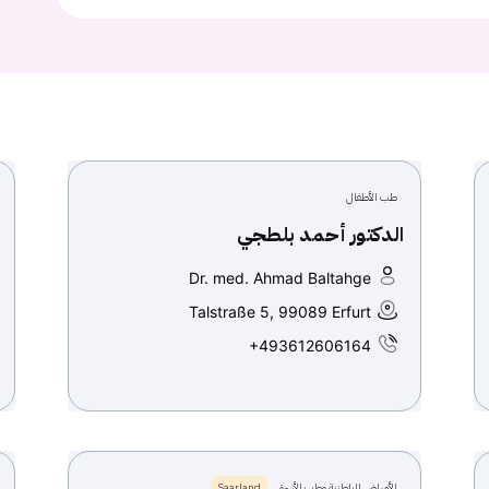
طب الأطفال
الدكتور أحمد بلطجي
Dr. med. Ahmad Baltahge
Talstraße 5, 99089 Erfurt
+493612606164
الأمراض الباطنية وطب الأسرة
Saarland