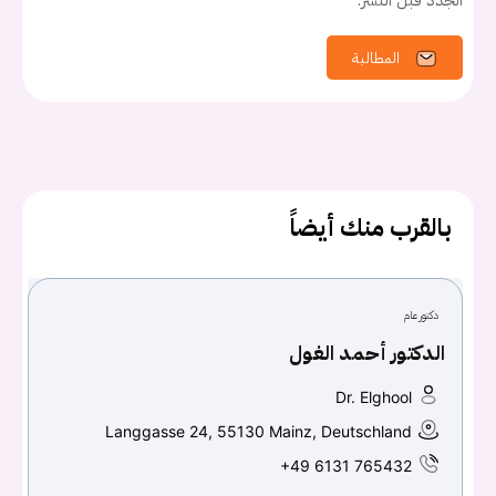
الجدد قبل النشر.
اسم المستخدم أو البريد الالكتروني
المطالبة
كلمه السر
هل نسيت كلمة السر؟
بالقرب منك أيضاً
تسجيل الدخول
Don't have an account?
سجل
دكتور عام
Continue with
Facebook
الدكتور أحمد الغول
Continue with
Google
Dr. Elghool
Langgasse 24, 55130 Mainz, Deutschland
+49 6131 765432