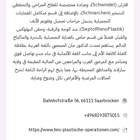
الاتزان (Schwindel)، وعيادة مخصصة للعلاج الجراحي والتحفظي
للشخير (Schnarchen)، بالإضافة إلى قسم متكامل للعمليات
التجميلية يشمل جراحات تجميل وتقويم الأنف
(SeptoRhinoPlastik)، شد الوجه والرقبة، وحقن البوتوكس
والفيلر، فضلاً عن قسم خاص بالعناية التجميلية بالبشرة والماكياج
الدائم. يساهم تحدث الدكتور جان الحمصي باللغة العربية بطلاقة
كاملة كاللغة الأم إلى جانب اللغة الألمانية في بناء جسر تواصل قوي
ومباشر مع المرضى العرب والمراجعين من الجالية المقيمة في ولاية
سارلاند والمناطق المحيطة بها، مما يتيح لهم الراحة التامة لشرح
الحالات المرضية والأعراض بكل وضوح وعناية.
Bahnhofstraße 56, 66111 Saarbrücken
+4968193875015
https://www.hno-plastische-operationen.com/