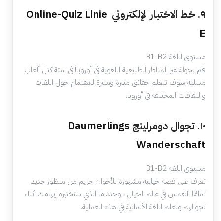
٩. خط الاختبار الإلكتروني
Online-Quiz Linie
E
مستوى اللغة B1-B2
قم بجولة عبر المناظر الطبيعية اللغوية في أوروبا! في ستة كتل ألعاب
مسلية سوف تتعلم حقائق مثيرة ومثيرة للاهتمام حول اللغات
والثقافات المختلفة في أوروبا.
١٠. تجوال دومرلينج
Daumerlings
Wanderschaft
مستوى اللغة B1-B2
تعرف على قصة خيالية مشهورة للأخوان جريم من منظور جديد
تمامًا. انغمس في عالم الخيال ، وحدد ما الذي ستختبره إبهامك أثناء
تجوالهم وتعلم اللغة الألمانية في هذه العملية.