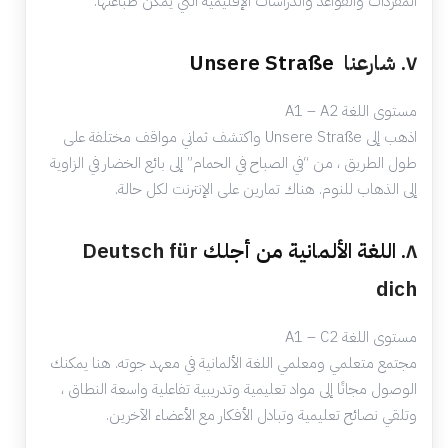
المفردات والقواعد والدراسات الإقليمية التي يمكن طباعتها.
٧. شارعنا
Unsere Straße
مستوى اللغة A1 – A2
اذهب إلى Unsere Straße واكتشف ثماني مواقف مختلفة على
طول الطريق ، من “في الصباح في الحمام” إلى بائع الخضار في الزاوية
إلى الذهاب للنوم. هناك تمارين على الإنترنت لكل حالة.
٨
. اللغة الألمانية من أجلك
Deutsch für
dich
مستوى اللغة A1 – C2
مجتمع متعلمي ومعلمي اللغة الألمانية في معهد جوته. هنا يمكنك
الوصول مجانًا إلى مواد تعليمية وتدريبية تفاعلية واسعة النطاق ،
وتلقي نصائح تعليمية وتبادل الأفكار مع الأعضاء الآخرين.