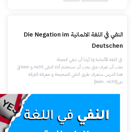
النفي في اللغة الالمانية Die Negation im
Deutschen
في اللغة الألمانية إذا أردنا أن ننفي الجملة
يجب أن نعرف متى يجب أن نستخدم أداة النفي nicht و kein في
هذا الدرس ستعرف طرق النفي الصحيحة و معرفة الفرقة
بين[kein , nicht].