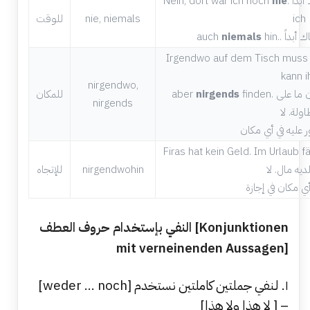
. لا ، لم أكن هناك أبدًا. Dort möchte
nie
Nein, dort war ich noch
ich
nie, niemals
للوقت
auch
niemals
Irgendwo auf dem Tisch muss m
kann i
nirgendwo,
finden. يجب أن يكون مفتاحي في مكان ما على
nirgends
aber
للمكان
nirgends
اولة. لا
Firas hat kein Geld. Im Urlaub f
يه مال. لا
nirgendwohin
للإتجاه
النفي بإستخدام حروف العطف [Konjunktionen
mit verneinenden Aussagen]
١. لـنفي جملتين كاملتين نستخدم [weder … noch]
– [ لا هذا ولا هذا]