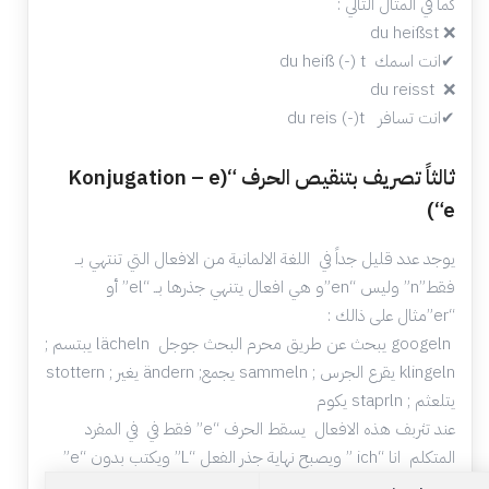
كما في المثال التالي :
❌ du heißst
✔انت اسمك du heiß (-) t
❌ du reisst
✔انت تسافر du reis (-)t
ثالثاً تصريف بتنقيص الحرف “Konjugation – e)
“e)
يوجد عدد قليل جداً في اللغة الالمانية من الافعال التي تنتهي بــ
فقط”n” وليس “en”و هي افعال يتنهي جذرها بــ “el” أو
“er”مثال على ذالك :
googeln يبحث عن طريق محرم البحث جوجل lächeln يبتسم ;
klingeln يقرع الجرس ; sammeln يجمع; ändern يغير ; stottern
يتلعثم ; staprln يكوم
عند تثربف هذه الافعال يسقط الحرف “e” فقط في في المفرد
المتكلم انا “ich ” ويصبح نهاية جذر الفعل “L” ويكتب بدون “e”