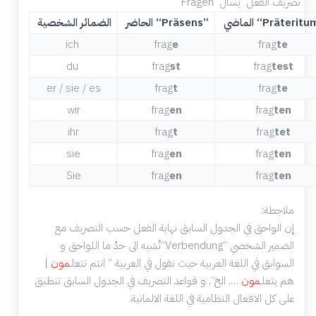
Fragen تصريف الفعل يسأل
اضي “Präteritum”
الحاضر “Präsens”
الضمائر الشخصية
ich
frag
e
frag
te
du
frag
st
frag
test
er / sie / es
frag
t
frag
te
wir
frag
en
frag
ten
ihr
frag
t
frag
tet
sie
frag
en
frag
ten
Sie
frag
en
frag
ten
ملاجطة:
إن الواحق في الجدول السابق نهاية الفعل حسب التصريف مع
الضمير الشخصي “Verbendung”تُشبه الى حدّ ما اللواحق و
السوابق في اللغة العربية حيث نقول في العربية ” انتم تتعلـ
مون
|
هم يتعلـ
مون
…. الخ”. و قواعد التصريف في الجدول السابق تنطبق
على كل الافعال النظامية في اللغة الالمانية.