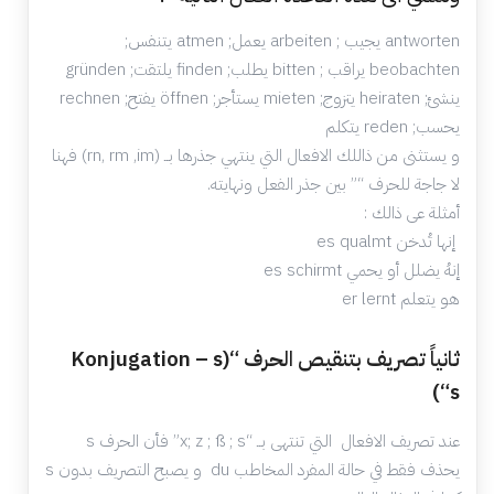
antworten يجيب ; arbeiten يعمل; atmen يتنفس;
beobachten يراقب ; bitten يطلب; finden يلتقت; gründen
ينشئ; heiraten يتزوج; mieten يستأجر; öffnen يفتح; rechnen
يحسب; reden يتكلم
و يستثنى من ذاللك الافعال التي ينتهي جذرها بــ (rn, rm ,im) فهنا
لا جاجة للحرف “” بين جذر الفعل ونهايته.
أمثلة عى ذالك :
إنها تُدخن es qualmt
إنهُ يضلل أو يحمي es schirmt
هو يتعلم er lernt
ثانياً تصريف بتنقيص الحرف “Konjugation – s)
“s)
عند تصريف الافعال التي تنتهى بــ “x; z ; ß ; s” فأن الحرف s
يحذف فقط في حالة المفرد المخاطب du و يصبح التصريف بدون s