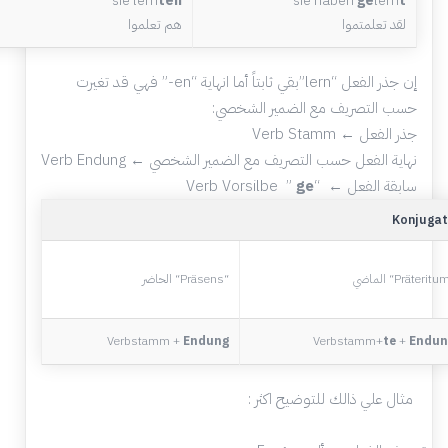
sie lern
ten
sie haben
ge
lern
t
لقد تعلمتموا
هم تعلموا
إن جذر الفعل “lern”بقي ثابتاً أما انهاية “en-” فهي قد تغيرت
حسب التصريف مع الضمير الشخصي:
جذر الفعل ← Verb Stamm
نهاية الفعل حسب التصريف مع الضمير الشخصي ← Verb Endung
سابقة الفعل ← “Verb Vorsilbe
ge
”
Konjugat
لماضي “Präteritum
“
الحاضر “Präsens
Verbstamm +
Endung
Verbstamm+
te
+
Endun
مثال علي ذالك للتوضيح اكثر :