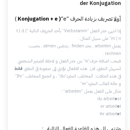
der Konjugation
أولا
تصريف بزيادة الحرف “
“e )
Konjugation + e )
إذا انتهى جذر الفعل “Verbstamm” بأحد الحروف التالية “t | d |
m | n” على سبيل المثال :
يعمل arbeiten , يجد finden , يتنفس atmen , يحسب
rechnen .
فيجب اضافة حرف”e” بين جذر الفعل و لاحقة الضمير الشخصي
لتسهيل النطق، لان هذه الافعال تؤدي إلى صعوبة في النطق
فقط
في هذه الحالات: المخاطب المفرد”du” ، و الجمع المخاطب “Ihr”
و حالة الغائب المفرد”er”
مثال علـى الفعل يعمل “arbeiten” :
du arbeit
e
st
er arbeit
e
t
ihr arbeit
e
t
وتنتمي الى هذه القاعدة الفعال التالية :