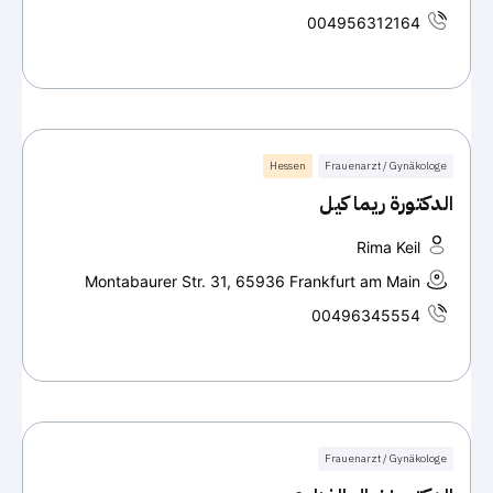
004956312164
Hessen
Frauenarzt / Gynäkologe
الدكتورة ريما كيل
Rima Keil
Montabaurer Str. 31, 65936 Frankfurt am Main
00496345554
Frauenarzt / Gynäkologe