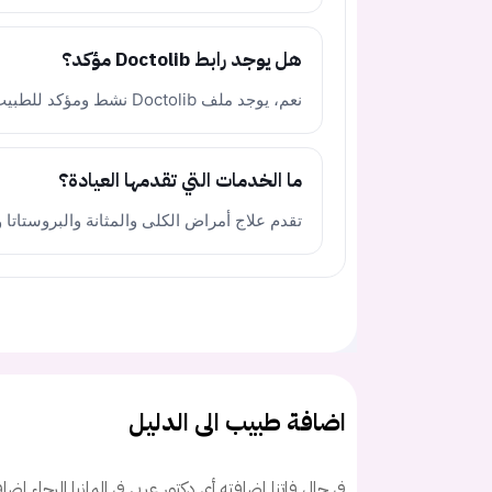
هل يوجد رابط Doctolib مؤكد؟
نعم، يوجد ملف Doctolib نشط ومؤكد للطبيب.
ما الخدمات التي تقدمها العيادة؟
تقدم علاج أمراض الكلى والمثانة والبروستاتا وت
اضافة طبيب الى الدليل
في حال فاتنا إضافته أي دكتور عربي في المانيا الرجاء اض