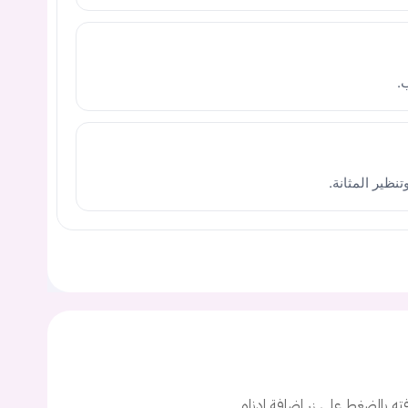
نظير المثانة.
يجب عليك تسجيل الدخول حتى يمكنك طرح سؤال.
ت
افته بالضغط على زر اضافة ادناه