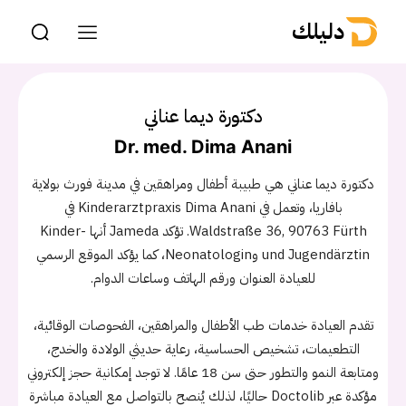
دليلك
دكتورة ديما عناني
Dr. med. Dima Anani
دكتورة ديما عناني هي طبيبة أطفال ومراهقين في مدينة فورث بولاية
بافاريا، وتعمل في Kinderarztpraxis Dima Anani في
Waldstraße 36, 90763 Fürth. تؤكد Jameda أنها Kinder-
und Jugendärztin وNeonatologin، كما يؤكد الموقع الرسمي
للعيادة العنوان ورقم الهاتف وساعات الدوام.
تقدم العيادة خدمات طب الأطفال والمراهقين، الفحوصات الوقائية،
التطعيمات، تشخيص الحساسية، رعاية حديثي الولادة والخدج،
ومتابعة النمو والتطور حتى سن 18 عامًا. لا توجد إمكانية حجز إلكتروني
مؤكدة عبر Doctolib حاليًا، لذلك يُنصح بالتواصل مع العيادة مباشرة