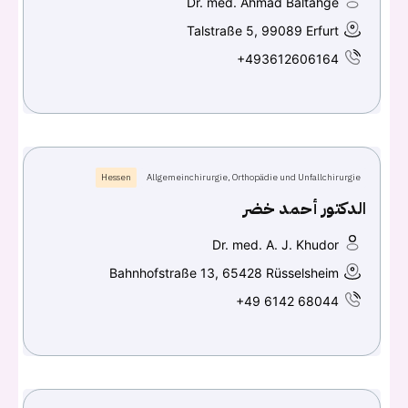
Continue with
Facebook
Dr. med. Ahmad Baltahge
Talstraße 5, 99089 Erfurt
Continue with
Google
+493612606164
Hessen
Allgemeinchirurgie, Orthopädie und Unfallchirurgie
الدكتور أحمد خضر
Dr. med. A. J. Khudor
Bahnhofstraße 13, 65428 Rüsselsheim
+49 6142 68044