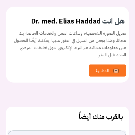
هل انت
Dr. med. Elias Haddad
تعديل الصورة الشخصية، وساعات العمل والخدمات الخاصة بك
مجانا. وهذا يجعل من السهل في العثور عليها. يمكنك أيضًا الحصول
على معلومات مجانية عبر البريد الإلكتروني حول تعليقات المرضى
الجدد قبل النشر.
يجب عليك تسجيل الدخول حتى يمكنك طرح سؤال.
المطالبة
تسجيل الدخول
اسم المستخدم أو البريد الالكتروني
بالقرب منك أيضاً
كلمه السر
هل نسيت كلمة السر؟